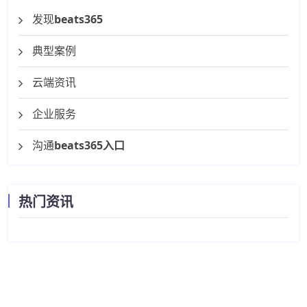
发现
beats365
典型案例
云端资讯
企业服务
沟通
beats365入口
热门资讯