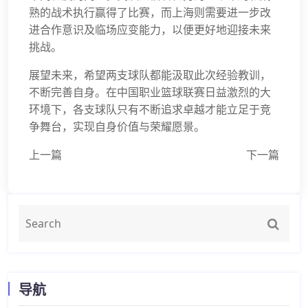
熟的战术执行赢得了比赛，而上海则需要进一步改
进合作意识及临场应变能力，以便更好地迎接未来
挑战。
展望未来，希望两支球队都能汲取此次经验教训，
不断完善自身。在中国职业篮球联赛日益激烈的大
环境下，各支球队只有不断追求卓越才能立足于竞
争舞台，实现自身价值与荣耀愿景。
上一篇
下一篇
导航