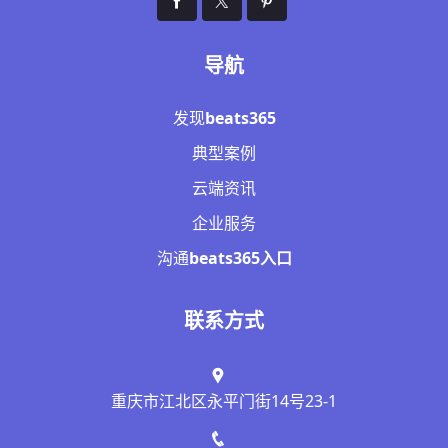
导航
发现
beats365
典型案例
云端资讯
企业服务
沟通
beats365入口
联系方式
重庆市江北区永平门街14号23-1