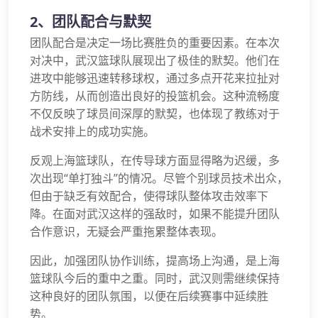
2、团队配合与默契
团队配合是决定一场比赛胜负的重要因素。在本次
对决中，武汉篮球队展现出了极佳的默契。他们在
进攻中能够迅速转移球权，通过多点开花来拉扯对
方防线，从而创造出良好的投篮机会。这种流畅度
不仅反映了球员间深厚的默契，也体现了教练对于
战术安排上的成功实施。
反观上海篮球队，在传导球方面显得略为迟缓，多
次出现“单打独斗”的情况。尽管个别球员技术出众，
但由于缺乏有效配合，使得球队整体攻击效率下
降。在面对武汉这样的强敌时，如果不能提升团队
合作意识，无疑会严重拖累整体表现。
因此，加强团队协作训练，提高场上沟通，是上海
篮球队今后的重中之重。同时，武汉则需继续保持
这种良好的团队氛围，以便在后续赛事中延续胜
势。